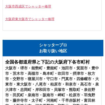
大阪市西成区でシャッター修理
大阪府東大阪市でシャッター修理
シャッタープロ
お取り扱い地区
全国各都道府県と下記の大阪府下各市町村
大阪市
・
堺市
・
能勢町
・
豊能町
・
池田市
・
箕面市
・
豊中
市
・
茨木市
・
高槻市
・
島本町
・
吹田市
・
摂津市
・
枚方
市
・
交野市
・
寝屋川市
・
守口市
・
門真市
・
四條畷市
・
大
東市
・
東大阪市
・
八尾市
・
柏原市
・
和泉市
・
高石市
・
泉
大津市
・
忠岡町
・
岸和田市
・
貝塚市
・
熊取町
・
泉佐野
市
・
田尻町
・
泉南市
・
阪南市
・
岬町
・
松原市
・
羽曳野
市
・
藤井寺市
・
太子町
・
河南町
・
千早赤阪村
・
富田林