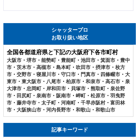
シャッタープロ
お取り扱い地区
全国各都道府県と下記の大阪府下各市町村
大阪市
・
堺市
・
能勢町
・
豊能町
・
池田市
・
箕面市
・
豊中
市
・
茨木市
・
高槻市
・
島本町
・
吹田市
・
摂津市
・
枚方
市
・
交野市
・
寝屋川市
・
守口市
・
門真市
・
四條畷市
・
大
東市
・
東大阪市
・
八尾市
・
柏原市
・
和泉市
・
高石市
・
泉
大津市
・
忠岡町
・
岸和田市
・
貝塚市
・
熊取町
・
泉佐野
市
・
田尻町
・
泉南市
・
阪南市
・
岬町
・
松原市
・
羽曳野
市
・
藤井寺市
・
太子町
・
河南町
・
千早赤阪村
・
富田林
市
・
大阪狭山市
・
河内長野市
・
和歌山
・
和歌山市
記事キーワード