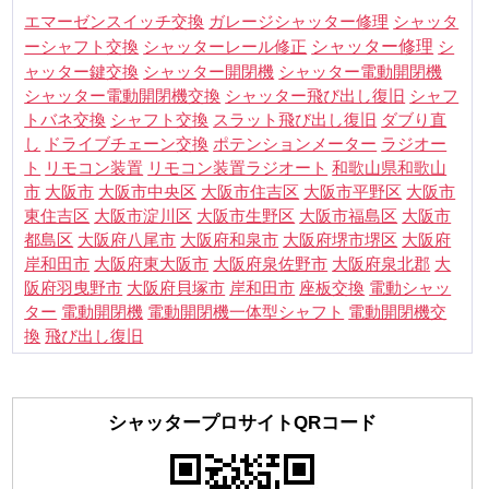
シャッタ
エマーゼンスイッチ交換
ガレージシャッター修理
ーシャフト交換
シャッター修理
シ
シャッターレール修正
ャッター鍵交換
シャッター電動開閉機
シャッター開閉機
シャフ
シャッター電動開閉機交換
シャッター飛び出し復旧
トバネ交換
シャフト交換
スラット飛び出し復旧
ダブり直
し
ドライブチェーン交換
ポテンションメーター
ラジオー
ト
リモコン装置
リモコン装置ラジオート
和歌山県和歌山
市
大阪市
大阪市中央区
大阪市住吉区
大阪市平野区
大阪市
東住吉区
大阪市淀川区
大阪市生野区
大阪市福島区
大阪市
都島区
大阪府八尾市
大阪府和泉市
大阪府堺市堺区
大阪府
岸和田市
大阪府東大阪市
大阪府泉佐野市
大阪府泉北郡
大
阪府羽曳野市
大阪府貝塚市
岸和田市
座板交換
電動シャッ
電動開閉機交
ター
電動開閉機
電動開閉機一体型シャフト
換
飛び出し復旧
シャッタープロサイトQRコード