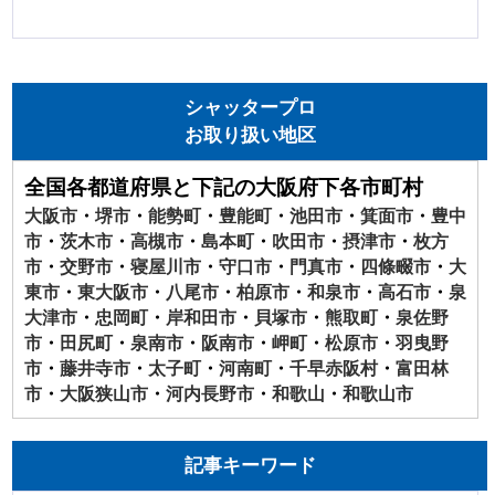
シャッタープロ
お取り扱い地区
全国各都道府県と下記の大阪府下各市町村
大阪市
・
堺市
・
能勢町
・
豊能町
・
池田市
・
箕面市
・
豊中
市
・
茨木市
・
高槻市
・
島本町
・
吹田市
・
摂津市
・
枚方
市
・
交野市
・
寝屋川市
・
守口市
・
門真市
・
四條畷市
・
大
東市
・
東大阪市
・
八尾市
・
柏原市
・
和泉市
・
高石市
・
泉
大津市
・
忠岡町
・
岸和田市
・
貝塚市
・
熊取町
・
泉佐野
市
・
田尻町
・
泉南市
・
阪南市
・
岬町
・
松原市
・
羽曳野
市
・
藤井寺市
・
太子町
・
河南町
・
千早赤阪村
・
富田林
市
・
大阪狭山市
・
河内長野市
・
和歌山
・
和歌山市
記事キーワード