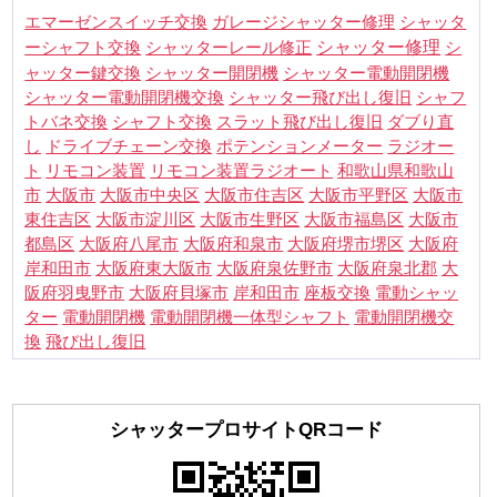
シャッタ
エマーゼンスイッチ交換
ガレージシャッター修理
ーシャフト交換
シャッター修理
シ
シャッターレール修正
ャッター鍵交換
シャッター電動開閉機
シャッター開閉機
シャフ
シャッター電動開閉機交換
シャッター飛び出し復旧
トバネ交換
シャフト交換
スラット飛び出し復旧
ダブり直
し
ドライブチェーン交換
ポテンションメーター
ラジオー
ト
リモコン装置
リモコン装置ラジオート
和歌山県和歌山
市
大阪市
大阪市中央区
大阪市住吉区
大阪市平野区
大阪市
東住吉区
大阪市淀川区
大阪市生野区
大阪市福島区
大阪市
都島区
大阪府八尾市
大阪府和泉市
大阪府堺市堺区
大阪府
岸和田市
大阪府東大阪市
大阪府泉佐野市
大阪府泉北郡
大
阪府羽曳野市
大阪府貝塚市
岸和田市
座板交換
電動シャッ
電動開閉機交
ター
電動開閉機
電動開閉機一体型シャフト
換
飛び出し復旧
シャッタープロサイトQRコード