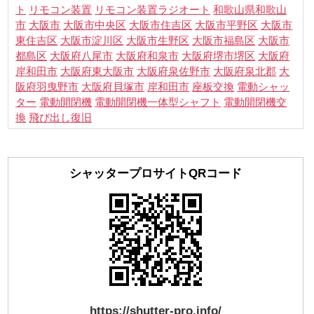
ト
リモコン装置
リモコン装置ラジオート
和歌山県和歌山
市
大阪市
大阪市中央区
大阪市住吉区
大阪市平野区
大阪市
東住吉区
大阪市淀川区
大阪市生野区
大阪市福島区
大阪市
都島区
大阪府八尾市
大阪府和泉市
大阪府堺市堺区
大阪府
岸和田市
大阪府東大阪市
大阪府泉佐野市
大阪府泉北郡
大
阪府羽曳野市
大阪府貝塚市
岸和田市
座板交換
電動シャッ
電動開閉機交
ター
電動開閉機
電動開閉機一体型シャフト
換
飛び出し復旧
シャッタープロサイトQRコード
https://shutter-pro.info/