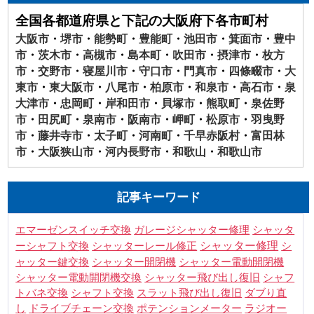
全国各都道府県と下記の大阪府下各市町村
大阪市
・
堺市
・
能勢町
・
豊能町
・
池田市
・
箕面市
・
豊中
市
・
茨木市
・
高槻市
・
島本町
・
吹田市
・
摂津市
・
枚方
市
・
交野市
・
寝屋川市
・
守口市
・
門真市
・
四條畷市
・
大
東市
・
東大阪市
・
八尾市
・
柏原市
・
和泉市
・
高石市
・
泉
大津市
・
忠岡町
・
岸和田市
・
貝塚市
・
熊取町
・
泉佐野
市
・
田尻町
・
泉南市
・
阪南市
・
岬町
・
松原市
・
羽曳野
市
・
藤井寺市
・
太子町
・
河南町
・
千早赤阪村
・
富田林
市
・
大阪狭山市
・
河内長野市
・
和歌山
・
和歌山市
記事キーワード
シャッタ
エマーゼンスイッチ交換
ガレージシャッター修理
ーシャフト交換
シャッター修理
シ
シャッターレール修正
ャッター鍵交換
シャッター電動開閉機
シャッター開閉機
シャフ
シャッター電動開閉機交換
シャッター飛び出し復旧
トバネ交換
シャフト交換
スラット飛び出し復旧
ダブり直
し
ドライブチェーン交換
ポテンションメーター
ラジオー