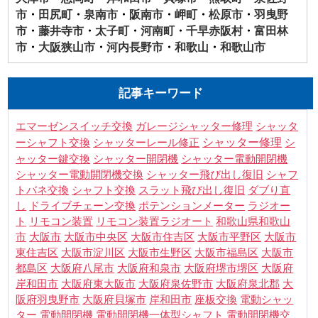
市
・
田尻町
・
泉南市
・
阪南市
・
岬町
・
松原市
・
羽曳野
市
・
藤井寺市
・
太子町
・
河南町
・
千早赤阪村
・
富田林
市
・
大阪狭山市
・
河内長野市
・
和歌山
・
和歌山市
記事キーワード
シャッタ
エマーゼンスイッチ交換
ガレージシャッター修理
ーシャフト交換
シャッター修理
シ
シャッターレール修正
ャッター鍵交換
シャッター電動開閉機
シャッター開閉機
シャフ
シャッター電動開閉機交換
シャッター飛び出し復旧
トバネ交換
シャフト交換
スラット飛び出し復旧
ダブり直
し
ドライブチェーン交換
ポテンションメーター
ラジオー
ト
リモコン装置
リモコン装置ラジオート
和歌山県和歌山
市
大阪市
大阪市中央区
大阪市住吉区
大阪市平野区
大阪市
東住吉区
大阪市淀川区
大阪市生野区
大阪市福島区
大阪市
都島区
大阪府八尾市
大阪府和泉市
大阪府堺市堺区
大阪府
岸和田市
大阪府東大阪市
大阪府泉佐野市
大阪府泉北郡
大
阪府羽曳野市
大阪府貝塚市
岸和田市
座板交換
電動シャッ
電動開閉機交
ター
電動開閉機
電動開閉機一体型シャフト