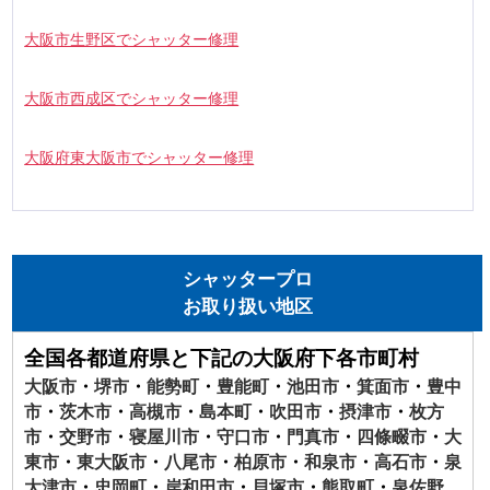
大阪市生野区でシャッター修理
大阪市西成区でシャッター修理
大阪府東大阪市でシャッター修理
シャッタープロ
お取り扱い地区
全国各都道府県と下記の大阪府下各市町村
大阪市
・
堺市
・
能勢町
・
豊能町
・
池田市
・
箕面市
・
豊中
市
・
茨木市
・
高槻市
・
島本町
・
吹田市
・
摂津市
・
枚方
市
・
交野市
・
寝屋川市
・
守口市
・
門真市
・
四條畷市
・
大
東市
・
東大阪市
・
八尾市
・
柏原市
・
和泉市
・
高石市
・
泉
大津市
・
忠岡町
・
岸和田市
・
貝塚市
・
熊取町
・
泉佐野