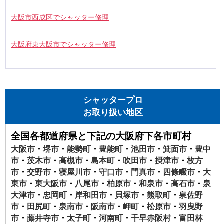
大阪市西成区でシャッター修理
大阪府東大阪市でシャッター修理
シャッタープロ
お取り扱い地区
全国各都道府県と下記の大阪府下各市町村
大阪市
・
堺市
・
能勢町
・
豊能町
・
池田市
・
箕面市
・
豊中
市
・
茨木市
・
高槻市
・
島本町
・
吹田市
・
摂津市
・
枚方
市
・
交野市
・
寝屋川市
・
守口市
・
門真市
・
四條畷市
・
大
東市
・
東大阪市
・
八尾市
・
柏原市
・
和泉市
・
高石市
・
泉
大津市
・
忠岡町
・
岸和田市
・
貝塚市
・
熊取町
・
泉佐野
市
・
田尻町
・
泉南市
・
阪南市
・
岬町
・
松原市
・
羽曳野
市
・
藤井寺市
・
太子町
・
河南町
・
千早赤阪村
・
富田林