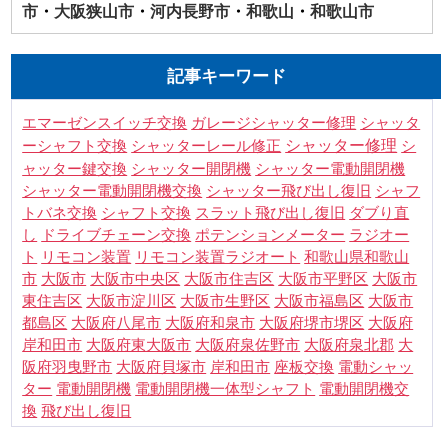
市
・
大阪狭山市
・
河内長野市
・
和歌山
・
和歌山市
記事キーワード
シャッタ
エマーゼンスイッチ交換
ガレージシャッター修理
ーシャフト交換
シャッター修理
シ
シャッターレール修正
ャッター鍵交換
シャッター電動開閉機
シャッター開閉機
シャフ
シャッター電動開閉機交換
シャッター飛び出し復旧
トバネ交換
シャフト交換
スラット飛び出し復旧
ダブり直
し
ドライブチェーン交換
ポテンションメーター
ラジオー
ト
リモコン装置
リモコン装置ラジオート
和歌山県和歌山
市
大阪市
大阪市中央区
大阪市住吉区
大阪市平野区
大阪市
東住吉区
大阪市淀川区
大阪市生野区
大阪市福島区
大阪市
都島区
大阪府八尾市
大阪府和泉市
大阪府堺市堺区
大阪府
岸和田市
大阪府東大阪市
大阪府泉佐野市
大阪府泉北郡
大
阪府羽曳野市
大阪府貝塚市
岸和田市
座板交換
電動シャッ
電動開閉機交
ター
電動開閉機
電動開閉機一体型シャフト
換
飛び出し復旧