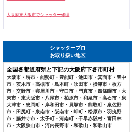
大阪府東大阪市でシャッター修理
シャッタープロ
お取り扱い地区
全国各都道府県と下記の大阪府下各市町村
大阪市
・
堺市
・
能勢町
・
豊能町
・
池田市
・
箕面市
・
豊中
市
・
茨木市
・
高槻市
・
島本町
・
吹田市
・
摂津市
・
枚方
市
・
交野市
・
寝屋川市
・
守口市
・
門真市
・
四條畷市
・
大
東市
・
東大阪市
・
八尾市
・
柏原市
・
和泉市
・
高石市
・
泉
大津市
・
忠岡町
・
岸和田市
・
貝塚市
・
熊取町
・
泉佐野
市
・
田尻町
・
泉南市
・
阪南市
・
岬町
・
松原市
・
羽曳野
市
・
藤井寺市
・
太子町
・
河南町
・
千早赤阪村
・
富田林
市
・
大阪狭山市
・
河内長野市
・
和歌山
・
和歌山市