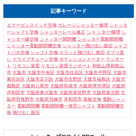
記事キーワード
シャッタ
エマーゼンスイッチ交換
ガレージシャッター修理
ーシャフト交換
シャッター修理
シ
シャッターレール修正
ャッター鍵交換
シャッター電動開閉機
シャッター開閉機
シャフ
シャッター電動開閉機交換
シャッター飛び出し復旧
トバネ交換
シャフト交換
スラット飛び出し復旧
ダブり直
し
ドライブチェーン交換
ポテンションメーター
ラジオー
ト
リモコン装置
リモコン装置ラジオート
和歌山県和歌山
市
大阪市
大阪市中央区
大阪市住吉区
大阪市平野区
大阪市
東住吉区
大阪市淀川区
大阪市生野区
大阪市福島区
大阪市
都島区
大阪府八尾市
大阪府和泉市
大阪府堺市堺区
大阪府
岸和田市
大阪府東大阪市
大阪府泉佐野市
大阪府泉北郡
大
阪府羽曳野市
大阪府貝塚市
岸和田市
座板交換
電動シャッ
電動開閉機交
ター
電動開閉機
電動開閉機一体型シャフト
換
飛び出し復旧