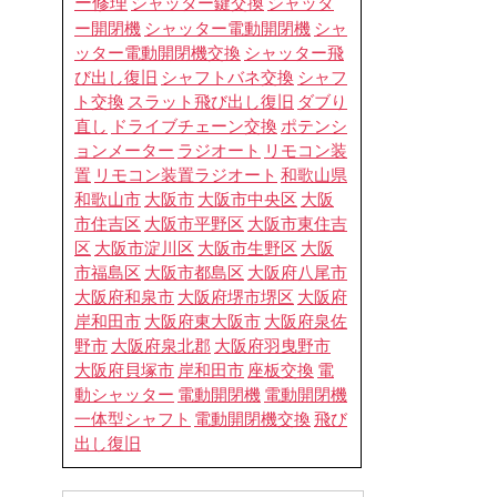
ー修理
シャッター鍵交換
シャッタ
シャッター電動開閉機
ー開閉機
シャ
ッター電動開閉機交換
シャッター飛
シャフトバネ交換
び出し復旧
シャフ
ト交換
スラット飛び出し復旧
ダブり
直し
ドライブチェーン交換
ポテンシ
ョンメーター
ラジオート
リモコン装
置
リモコン装置ラジオート
和歌山県
和歌山市
大阪市
大阪市中央区
大阪
市住吉区
大阪市平野区
大阪市東住吉
区
大阪市淀川区
大阪市生野区
大阪
市福島区
大阪市都島区
大阪府八尾市
大阪府和泉市
大阪府堺市堺区
大阪府
岸和田市
大阪府東大阪市
大阪府泉佐
野市
大阪府泉北郡
大阪府羽曳野市
大阪府貝塚市
岸和田市
座板交換
電
動シャッター
電動開閉機
電動開閉機
電動開閉機交換
一体型シャフト
飛び
出し復旧