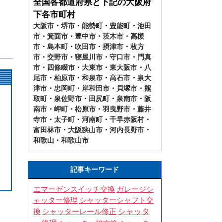
全国各都道府県と下記の大阪府
下各市町村
大阪市
・
堺市
・
能勢町
・
豊能町
・
池田
市
・
箕面市
・
豊中市
・
茨木市
・
高槻
市
・
島本町
・
吹田市
・
摂津市
・
枚方
市
・
交野市
・
寝屋川市
・
守口市
・
門真
市
・
四條畷市
・
大東市
・
東大阪市
・
八
尾市
・
柏原市
・
和泉市
・
高石市
・
泉大
津市
・
忠岡町
・
岸和田市
・
貝塚市
・
熊
取町
・
泉佐野市
・
田尻町
・
泉南市
・
阪
南市
・
岬町
・
松原市
・
羽曳野市
・
藤井
寺市
・
太子町
・
河南町
・
千早赤阪村
・
富田林市
・
大阪狭山市
・
河内長野市
・
和歌山
・
和歌山市
記事キーワード
エマーゼンスイッチ交換
ガレージシ
シャッターシャフト交
ャッター修理
換
シャッタ
シャッターレール修正