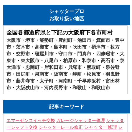
シャッタープロ
お取り扱い地区
全国各都道府県と下記の大阪府下各市町村
大阪市
・
堺市
・
能勢町
・
豊能町
・
池田市
・
箕面市
・
豊中
市
・
茨木市
・
高槻市
・
島本町
・
吹田市
・
摂津市
・
枚方
市
・
交野市
・
寝屋川市
・
守口市
・
門真市
・
四條畷市
・
大
東市
・
東大阪市
・
八尾市
・
柏原市
・
和泉市
・
高石市
・
泉
大津市
・
忠岡町
・
岸和田市
・
貝塚市
・
熊取町
・
泉佐野
市
・
田尻町
・
泉南市
・
阪南市
・
岬町
・
松原市
・
羽曳野
市
・
藤井寺市
・
太子町
・
河南町
・
千早赤阪村
・
富田林
市
・
大阪狭山市
・
河内長野市
・
和歌山
・
和歌山市
記事キーワード
シャッタ
エマーゼンスイッチ交換
ガレージシャッター修理
ーシャフト交換
シャッター修理
シ
シャッターレール修正