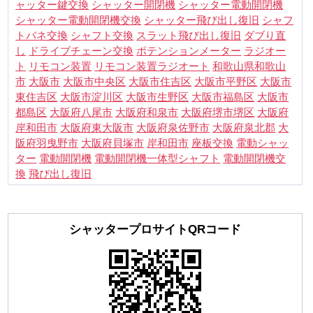
ャッター鍵交換
シャッター電動開閉機
シャッター開閉機
シャフ
シャッター電動開閉機交換
シャッター飛び出し復旧
トバネ交換
シャフト交換
スラット飛び出し復旧
ダブり直
し
ドライブチェーン交換
ポテンションメーター
ラジオー
ト
リモコン装置
リモコン装置ラジオート
和歌山県和歌山
市
大阪市
大阪市中央区
大阪市住吉区
大阪市平野区
大阪市
東住吉区
大阪市淀川区
大阪市生野区
大阪市福島区
大阪市
都島区
大阪府八尾市
大阪府和泉市
大阪府堺市堺区
大阪府
岸和田市
大阪府東大阪市
大阪府泉佐野市
大阪府泉北郡
大
阪府羽曳野市
大阪府貝塚市
岸和田市
座板交換
電動シャッ
電動開閉機交
ター
電動開閉機
電動開閉機一体型シャフト
換
飛び出し復旧
シャッタープロサイトQRコード